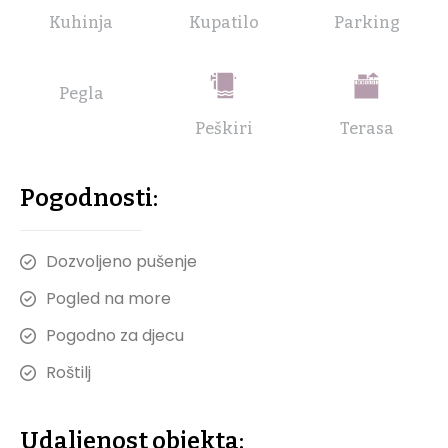
Kuhinja
Kupatilo
Parking
Pegla
Peškiri
Terasa
Pogodnosti:
Dozvoljeno pušenje
Pogled na more
Pogodno za djecu
Roštilj
Udaljenost objekta: