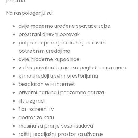
prijatno.
Na raspolaganju su:
dvije moderno uređene spavaće sobe
prostrani dnevni boravak
potpuno opremljena kuhinja sa svim
potrebnim uređajima
dvije moderne kupaonice
velika privatna terasa sa pogledom na more
klima uređaji u svim prostorijama
besplatan WiFi internet
privatni parking i podzemna garaža
lift u zgradi
flat-screen TV
aparat za kafu
mašina za pranje veša i sudova
roštilj i spoljašnji prostor za uživanje