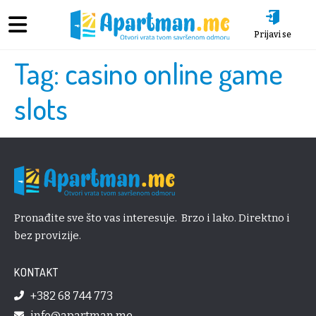
Prijavi se
Tag:
casino online game
slots
Pronađite sve što vas interesuje. Brzo i lako. Direktno i
bez provizije.
KONTAKT
+382 68 744 773
info@apartman.me