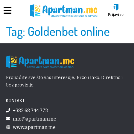
Prijavi se
Tag:
Goldenbet online
Pronađite sve što vas interesuje. Brzo i lako. Direktno i
bez provizije.
KONTAKT
+382 68 744 773
info@apartman.me
www.apartman.me