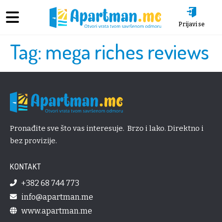
Prijavi se
Tag:
mega riches reviews
Pronađite sve što vas interesuje. Brzo i lako. Direktno i
bez provizije.
KONTAKT
+382 68 744 773
info@apartman.me
www.apartman.me