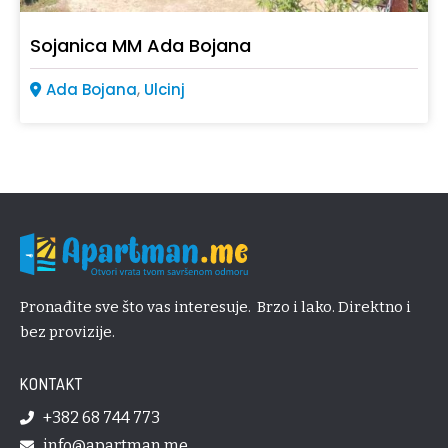
Sojanica MM Ada Bojana
,
Ada Bojana
Ulcinj
Pronađite sve što vas interesuje. Brzo i lako. Direktno i
bez provizije.
KONTAKT
+382 68 744 773
info@apartman.me