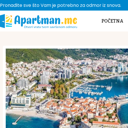
Pronađite sve što Vam je potrebno za odmor iz snova.
POČETNA