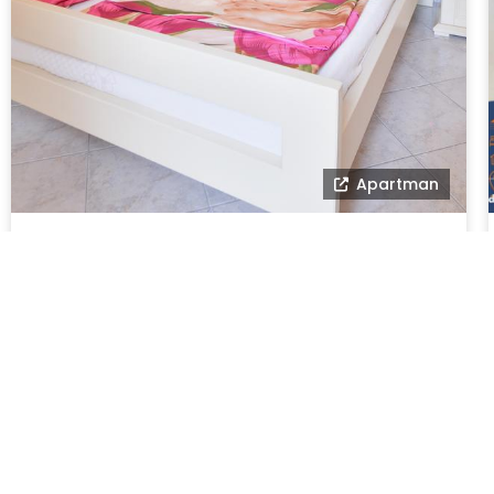
Apartman
Apartmani M&D
Budva