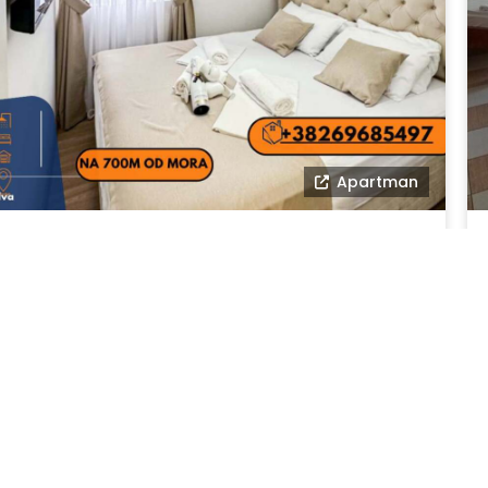
Apartman
Apartman Any
Budva
KONTAKT
IN