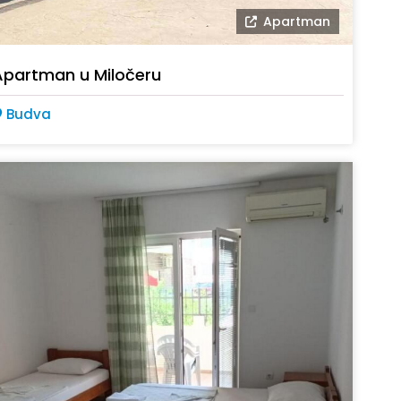
Apartman
Apartman u Miločeru
Budva