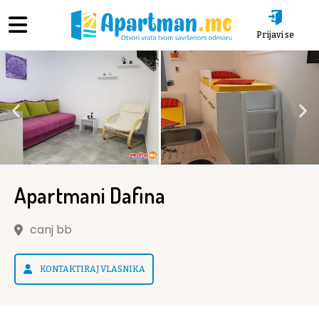
Prijavi se
Apartmani Dafina
canj bb
KONTAKTIRAJ VLASNIKA