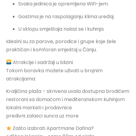
Svaka jedinica je opremljena WiFi-jem.
Gostima je na raspolaganju klima uređaj.
U sklopu smještaja nalazi se i kuhinja.
Idealni su za parove, porodice i grupe koje žele
praktičan i komforan smještaj u Čanju.
Atrakcije i sadržaji u blizini
Tokom boravka možete uživati u brojnim
atrakcijama:
Kraljičina plaža – skrivena uvala dostupna brodićem
restorani sa domaćom i mediteranskom kuhinjom
lokalni marketi i prodavnice
predivni zalasci sunca uz more
Zašto izabrati Apartmane Dafina?