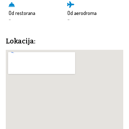
Od restorana
Od aerodroma
-
-
Lokacija: