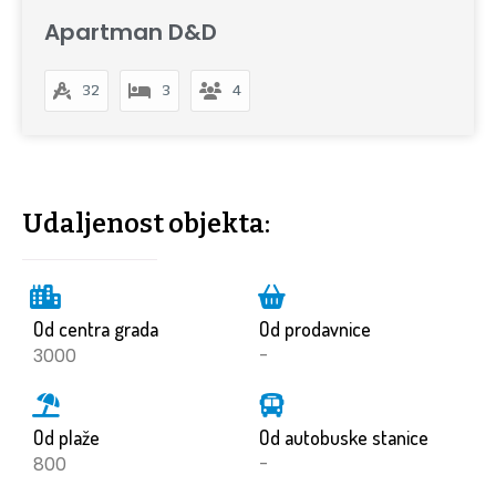
Apartman D&D
32
3
4
Udaljenost objekta:
Od centra grada
Od prodavnice
3000
-
Od plaže
Od autobuske stanice
800
-