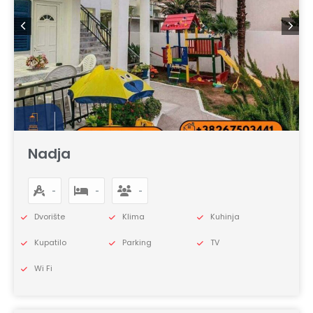
Nadja
-
-
-
Dvorište
Klima
Kuhinja
Kupatilo
Parking
TV
Wi Fi