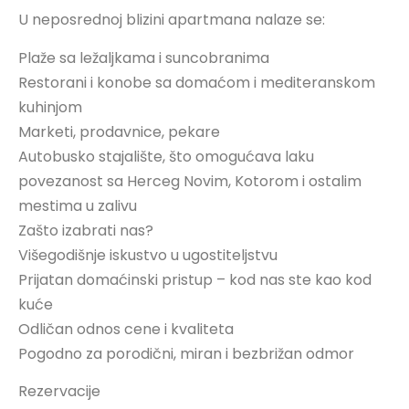
U neposrednoj blizini apartmana nalaze se:
Plaže sa ležaljkama i suncobranima
Restorani i konobe sa domaćom i mediteranskom
kuhinjom
Marketi, prodavnice, pekare
Autobusko stajalište, što omogućava laku
povezanost sa Herceg Novim, Kotorom i ostalim
mestima u zalivu
Zašto izabrati nas?
Višegodišnje iskustvo u ugostiteljstvu
Prijatan domaćinski pristup – kod nas ste kao kod
kuće
Odličan odnos cene i kvaliteta
Pogodno za porodični, miran i bezbrižan odmor
Rezervacije