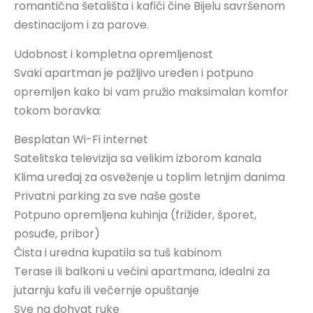
romantična šetališta i kafići čine Bijelu savršenom
destinacijom i za parove.
Udobnost i kompletna opremljenost
Svaki apartman je pažljivo uređen i potpuno
opremljen kako bi vam pružio maksimalan komfor
tokom boravka:
Besplatan Wi-Fi internet
Satelitska televizija sa velikim izborom kanala
Klima uređaj za osveženje u toplim letnjim danima
Privatni parking za sve naše goste
Potpuno opremljena kuhinja (frižider, šporet,
posuđe, pribor)
Čista i uredna kupatila sa tuš kabinom
Terase ili balkoni u većini apartmana, idealni za
jutarnju kafu ili večernje opuštanje
Sve na dohvat ruke