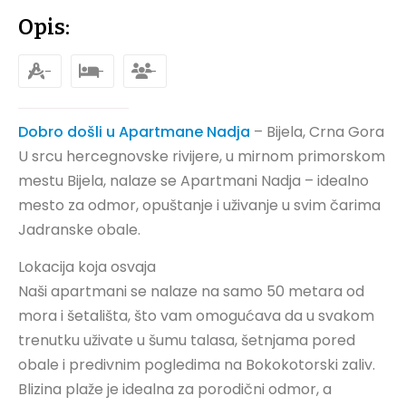
Opis:
-
-
-
Dobro došli u Apartmane Nadja
– Bijela, Crna Gora
U srcu hercegnovske rivijere, u mirnom primorskom
mestu Bijela, nalaze se Apartmani Nadja – idealno
mesto za odmor, opuštanje i uživanje u svim čarima
Jadranske obale.
Lokacija koja osvaja
Naši apartmani se nalaze na samo 50 metara od
mora i šetališta, što vam omogućava da u svakom
trenutku uživate u šumu talasa, šetnjama pored
obale i predivnim pogledima na Bokokotorski zaliv.
Blizina plaže je idealna za porodični odmor, a