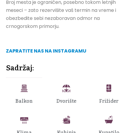
Broj mesta je ograničen, posebno tokom letnjih
meseci – zato rezervišite vaš termin na vreme i
obezbedite sebi nezaboravan odmor na
crnogorskom primorju.
ZAPRATITE NAS NA INSTAGRAMU
Sadržaj:
Balkon
Dvorište
Frižider
Klima
Kuhinja
Kupatilo