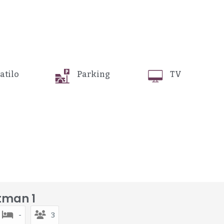
atilo
Parking
TV
tman 1
-
3