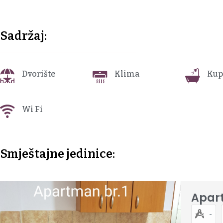
Sadržaj:
Dvorište
Klima
Kup
Wi Fi
Smještajne jedinice:
Apar
-