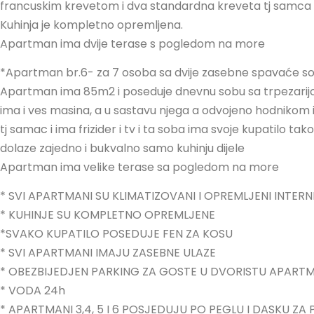
francuskim krevetom i dva standardna kreveta tj samca
Kuhinja je kompletno opremljena.
Apartman ima dvije terase s pogledom na more
*Apartman br.6- za 7 osoba sa dvije zasebne spavaće sob
Apartman ima 85m2 i poseduje dnevnu sobu sa trpezarijo
ima i ves masina, a u sastavu njega a odvojeno hodnikom im
tj samac i ima frizider i tv i ta soba ima svoje kupatilo tak
dolaze zajedno i bukvalno samo kuhinju dijele
Apartman ima velike terase sa pogledom na more
* SVI APARTMANI SU KLIMATIZOVANI I OPREMLJENI INTE
* KUHINJE SU KOMPLETNO OPREMLJENE
*SVAKO KUPATILO POSEDUJE FEN ZA KOSU
* SVI APARTMANI IMAJU ZASEBNE ULAZE
* OBEZBIJEDJEN PARKING ZA GOSTE U DVORISTU APART
* VODA 24h
* APARTMANI 3,4, 5 I 6 POSJEDUJU PO PEGLU I DASKU Z