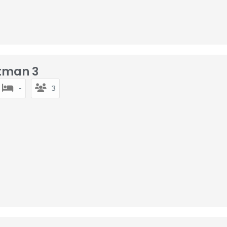
tman 3
-
3