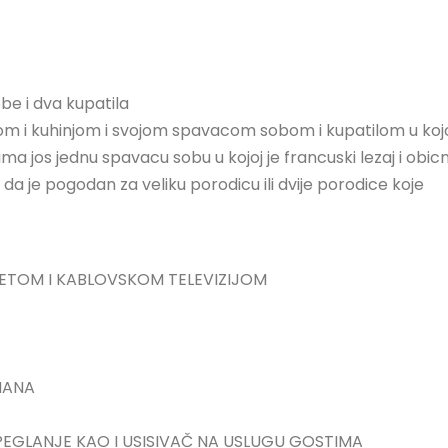
e i dva kupatila
m i kuhinjom i svojom spavacom sobom i kupatilom u koj
a jos jednu spavacu sobu u kojoj je francuski lezaj i obicn
o da je pogodan za veliku porodicu ili dvije porodice koje
RNETOM I KABLOVSKOM TELEVIZIJOM
MANA
A PEGLANJE KAO I USISIVAČ NA USLUGU GOSTIMA