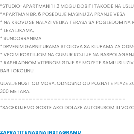
*STUDIO-APARTMANI 1 I 2 MOGU DOBITI TAKOĐE NA US
*APARTMAN BR. 6 POSEDUJE MASINU ZA PRANJE VEŠA
* NA KROVU SE NALAZI VELIKA TERASA SA POGLEDOM NA
* LEZALJKAMA,
* SUNCOBRANIMA
*DRVENIM GARNITURAMA STOLOVA SA KLUPAMA ZA ODMO
* VECIM ROSTILJOM NA CUMUR KOJI JE NA RASPOLAGA
* RASHLADNOM VITRINOM GDJE SE MOZETE SAMI USLUZIVAT
BAR I OKOLINU.
UDALJENOST OD MORA, ODNOSNO OD POZNATE PLAZE Z
300 METARA.
===================================
*SACEKUJEMO GOSTE AKO DOLAZE AUTOBUSOM ILI VOZO
ZAPRATITE NAS NA INSTAGRAMU