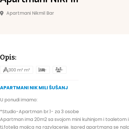
Apartmani Nikmil Bar
Opis:
300 m² m²
-
-
APARTMANI NIK MILI ŠUŠANJ
U ponudi imamo:
*Studio-Apartman br.1- za 3 osobe
Apartman ima 20m2 sa svojom mini kuhinjom i toaletom 
tj.fotelja mojica na razvlacenje. Ispred apartmana se nal