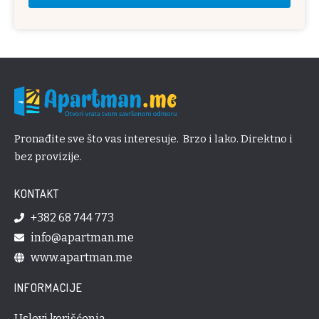
Pronađite sve što vas interesuje. Brzo i lako. Direktno i
bez provizije.
KONTAKT
+382 68 744 773
info@apartman.me
www.apartman.me
INFORMACIJE
Uslovi korišćenja