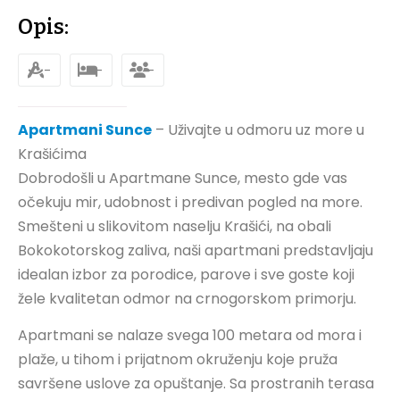
Opis:
-
-
-
Apartmani Sunce
– Uživajte u odmoru uz more u
Krašićima
Dobrodošli u Apartmane Sunce, mesto gde vas
očekuju mir, udobnost i predivan pogled na more.
Smešteni u slikovitom naselju Krašići, na obali
Bokokotorskog zaliva, naši apartmani predstavljaju
idealan izbor za porodice, parove i sve goste koji
žele kvalitetan odmor na crnogorskom primorju.
Apartmani se nalaze svega 100 metara od mora i
plaže, u tihom i prijatnom okruženju koje pruža
savršene uslove za opuštanje. Sa prostranih terasa