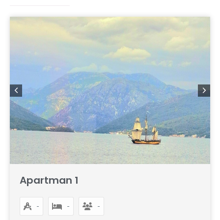
Apartman 1
-
-
-