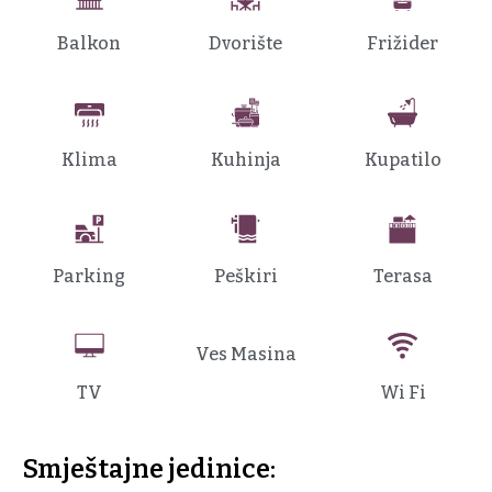
Balkon
Dvorište
Frižider
Klima
Kuhinja
Kupatilo
Parking
Peškiri
Terasa
Ves Masina
TV
Wi Fi
Smještajne jedinice: