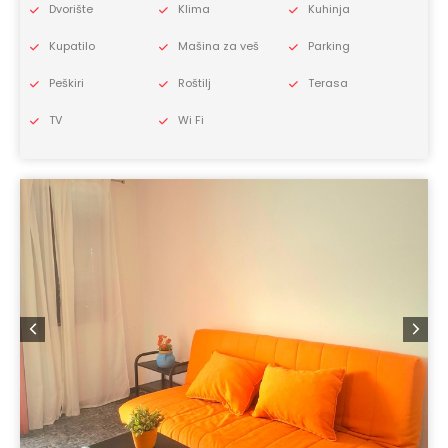
Dvorište
Klima
Kuhinja
Kupatilo
Mašina za veš
Parking
Peškiri
Roštilj
Terasa
TV
Wi Fi