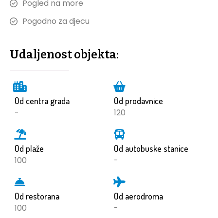
Pogled na more
Pogodno za djecu
Udaljenost objekta:
Od centra grada
Od prodavnice
-
120
Od plaže
Od autobuske stanice
100
-
Od restorana
Od aerodroma
100
-