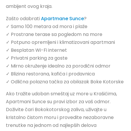
ambijent ovog kraja.
Zašto odabrati
Apartmane Sunce
?
✓ Samo 100 metara od mora i plaže
✓ Prostrane terase sa pogledom na more
✓ Potpuno opremljeni i klimatizovani apartmani
✓ Besplatan Wi-Fi internet
✓ Privatni parking za goste
✓ Mirno okruženje idealno za porodični odmor
✓ Blizina restorana, kafića i prodavnica
✓ Odlična polazna tačka za obilazak Boke Kotorske
Ako tražite udoban smeštaj uz more u Krašićima,
Apartmani Sunce su pravi izbor za vaš odmor.
Doživite čari Bokokotorskog zaliva, uživajte u
kristalno čistom moru i provedite nezaboravne
trenutke na jednom od najlepših delova