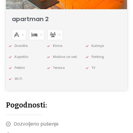
apartman 2
-
-
-
Dvorište
Klima
Kuhinja
Kupatilo
Mašina za veš
Parking
Peškiri
Terasa
TV
Wi Fi
Pogodnosti:
Dozvoljeno pušenje