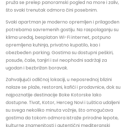
pruža se prelep panoramski pogled na more i zaliv,
što svaki trenutak odmora čini posebnim.
Svaki apartman je moderno opremljen i prilagođen
potrebama savremenih gostiju. Na raspolaganju su
klima uređaj, besplatan Wi-Fi internet, potpuno
opremljena kuhinja, privatno kupatilo, kao i
obezbeđen parking. Gostima su dostupni peškiri,
posuđe, čaše, tanjiri i svi neophodni sadržaji za
ugodan i bezbrižan boravak.
Zahvaljujući odličnoj lokaciji, u neposrednoj blizini
nalaze se plaže, restorani, kafići i prodavnice, dok su
najpoznatije destinacije Boke Kotorske lako
dostupne. Tivat, Kotor, Herceg Novi i Luštica udaljeni
su svega nekoliko minuta vožnje, što omogućava
gostima da tokom odmora istraže prirodne lepote,
kulturne znamenitosti i autentični mediteranski