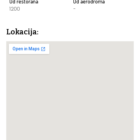
Od restorana
Od aerodroma
1200
-
Lokacija: