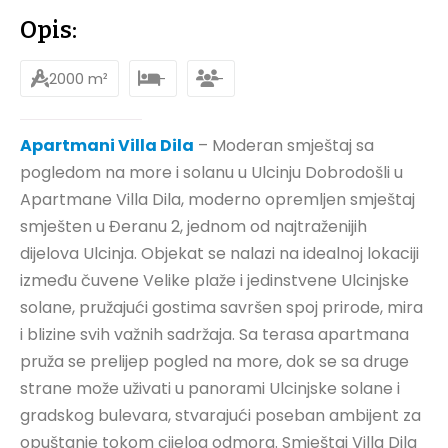
Opis:
2000 m²
-
-
Apartmani Villa Dila
– Moderan smještaj sa
pogledom na more i solanu u Ulcinju Dobrodošli u
Apartmane Villa Dila, moderno opremljen smještaj
smješten u Đeranu 2, jednom od najtraženijih
dijelova Ulcinja. Objekat se nalazi na idealnoj lokaciji
između čuvene Velike plaže i jedinstvene Ulcinjske
solane, pružajući gostima savršen spoj prirode, mira
i blizine svih važnih sadržaja. Sa terasa apartmana
pruža se prelijep pogled na more, dok se sa druge
strane može uživati u panorami Ulcinjske solane i
gradskog bulevara, stvarajući poseban ambijent za
opuštanje tokom cijelog odmora. Smještaj Villa Dila