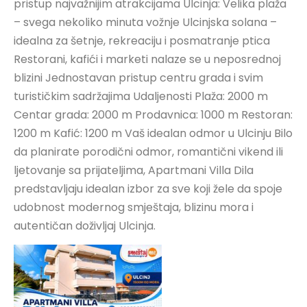
pristup najvažnijim atrakcijama Ulcinja: Velika plaža
– svega nekoliko minuta vožnje Ulcinjska solana –
idealna za šetnje, rekreaciju i posmatranje ptica
Restorani, kafići i marketi nalaze se u neposrednoj
blizini Jednostavan pristup centru grada i svim
turističkim sadržajima Udaljenosti Plaža: 2000 m
Centar grada: 2000 m Prodavnica: 1000 m Restoran:
1200 m Kafić: 1200 m Vaš idealan odmor u Ulcinju Bilo
da planirate porodični odmor, romantični vikend ili
ljetovanje sa prijateljima, Apartmani Villa Dila
predstavljaju idealan izbor za sve koji žele da spoje
udobnost modernog smještaja, blizinu mora i
autentičan doživljaj Ulcinja.