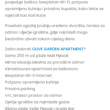
posjeduje balkon, besplatan Wi-Fi, potpuno
opremljenu kuhinju i privatno kupatilo, kako biste se
osjećali kao kod kuće.
Poseban ugođaj pružaju uređeno dvorište, terasa za
odmor i dječje igralište, gdje najmlađi mogu
bezbrižno uživati tokom cijelog dana.
Zašto izabrati
OLIVE GARDEN APARTMENT
?
Samo 250 m od plaže Mali Pijesak
Mirna lokacija idealna za porodični odmor
Klimatizovani apartmani sa balkonom
Besplatan Wi-Fi internet
Potpuno opremljena kuhinja
Privatni parking
Vrt, terasa i prostor za odmor
Dječje igralište za najmlađe goste
Blizina plaže Veliki Pijesak i grada Bar