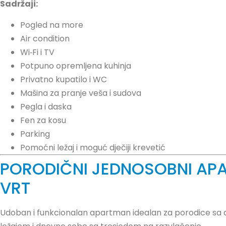
Sadržaji:
Pogled na more
Air condition
Wi‑Fi i TV
Potpuno opremljena kuhinja
Privatno kupatilo i WC
Mašina za pranje veša i sudova
Pegla i daska
Fen za kosu
Parking
Pomoćni ležaj i moguć dječiji krevetić
PORODIČNI JEDNOSOBNI AP
VRT
Udoban i funkcionalan apartman idealan za porodice sa 