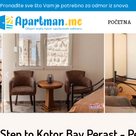
Pronađite sve što Vam je potrebno za odmor iz snova.
POČETNA
Step to Kotor Bay Perast - P