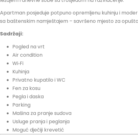
ležajem i dnevne sobe sa trosjedom na razvlačenje.
Apartman posjeduje potpuno opremljenu kuhinju i moderno
sa baštenskim namještajem – savršeno mjesto za opuštan
Sadržaji:
Pogled na vrt
Air condition
Wi‑Fi
Kuhinja
Privatno kupatilo i WC
Fen za kosu
Pegla i daska
Parking
Mašina za pranje sudova
Usluge pranja i peglanja
Moguć dječiji krevetić