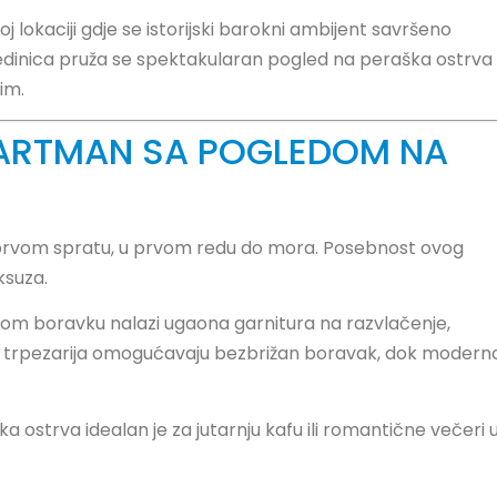
 lokaciji gdje se istorijski barokni ambijent savršeno
edinica pruža se spektakularan pogled na peraška ostrva 
im.
PARTMAN SA POGLEDOM NA
 prvom spratu, u prvom redu do mora. Posebnost ovog
ksuza.
evnom boravku nalazi ugaona garnitura na razvlačenje,
i trpezarija omogućavaju bezbrižan boravak, dok modern
ostrva idealan je za jutarnju kafu ili romantične večeri 