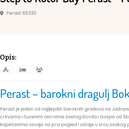
Perast 85330
Opis:
-
-
-
Perast
– barokni dragulj Bo
Perast je jedan od najljepših baroknih gradova na Jadra
crkvama i čuvenim ostrvima Svetog Đorđa i Gospe od Škrp
kapetanima osvaja na prvi pogled i ostaje u srcu svakog p