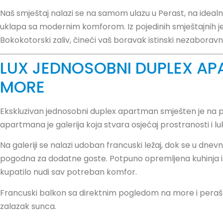
Naš smještaj nalazi se na samom ulazu u Perast, na idealnoj
uklapa sa modernim komforom. Iz pojedinih smještajnih j
Bokokotorski zaliv, čineći vaš boravak istinski nezaboravn
LUX JEDNOSOBNI DUPLEX A
MORE
Ekskluzivan jednosobni duplex apartman smješten je na
apartmana je galerija koja stvara osjećaj prostranosti i lu
Na galeriji se nalazi udoban francuski ležaj, dok se u dn
pogodna za dodatne goste. Potpuno opremljena kuhinja 
kupatilo nudi sav potreban komfor.
Francuski balkon sa direktnim pogledom na more i peraška 
zalazak sunca.