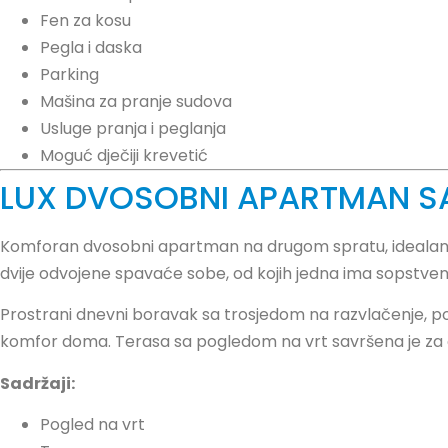
Fen za kosu
Pegla i daska
Parking
Mašina za pranje sudova
Usluge pranja i peglanja
Moguć dječiji krevetić
LUX DVOSOBNI APARTMAN S
Komforan dvosobni apartman na drugom spratu, idealan za
dvije odvojene spavaće sobe, od kojih jedna ima sopstveno
Prostrani dnevni boravak sa trosjedom na razvlačenje, pot
komfor doma. Terasa sa pogledom na vrt savršena je za 
Sadržaji:
Pogled na vrt