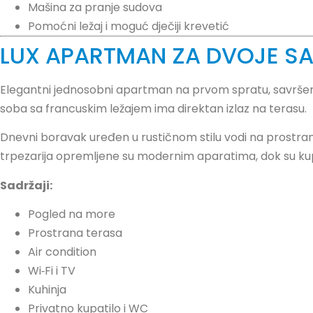
Mašina za pranje sudova
Pomoćni ležaj i moguć dječiji krevetić
LUX APARTMAN ZA DVOJE S
Elegantni jednosobni apartman na prvom spratu, savršen 
soba sa francuskim ležajem ima direktan izlaz na terasu.
Dnevni boravak uređen u rustičnom stilu vodi na prostr
trpezarija opremljene su modernim aparatima, dok su kup
Sadržaji:
Pogled na more
Prostrana terasa
Air condition
Wi‑Fi i TV
Kuhinja
Privatno kupatilo i WC