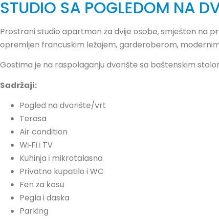
STUDIO SA POGLEDOM NA DV
Prostrani studio apartman za dvije osobe, smješten na p
opremljen francuskim ležajem, garderoberom, modernim
Gostima je na raspolaganju dvorište sa baštenskim stolom
Sadržaji:
Pogled na dvorište/vrt
Terasa
Air condition
Wi‑Fi i TV
Kuhinja i mikrotalasna
Privatno kupatilo i WC
Fen za kosu
Pegla i daska
Parking