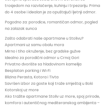
trosjedom na razvlačenje, kuhinju i trpezariju. Prima
do 4 osobe i idealan je za opuštajući ljetnji odmor.
Pogodno za: porodice, romantičan odmor, pogled
na zalazak sunca
Zašto odabrati naše apartmane u Stolivu?
Apartmani uz samu obalu mora
Mirno i tiho okruženje, bez gradske gužve
Idealno za porodični odmor u Crnoj Gori
Privatno dvorište sa hladovinom kamelija
Besplatan parking i Wi‑Fi
Blizina Perasta, Kotora i Tivta
Savršen izbor za goste koji traže smještaj u Boki
Kotorskoj uz more
Ako tražite apartmane Stoliv uz more, spoj prirode,
komfora i autentičnog mediteranskog ambijenta –