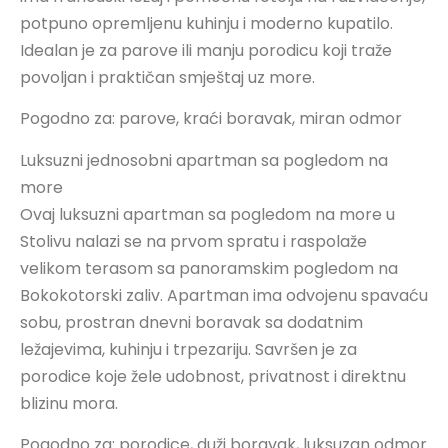
potpuno opremljenu kuhinju i moderno kupatilo.
Idealan je za parove ili manju porodicu koji traže
povoljan i praktičan smještaj uz more.
Pogodno za: parove, kraći boravak, miran odmor
Luksuzni jednosobni apartman sa pogledom na
more
Ovaj luksuzni apartman sa pogledom na more u
Stolivu nalazi se na prvom spratu i raspolaže
velikom terasom sa panoramskim pogledom na
Bokokotorski zaliv. Apartman ima odvojenu spavaću
sobu, prostran dnevni boravak sa dodatnim
ležajevima, kuhinju i trpezariju. Savršen je za
porodice koje žele udobnost, privatnost i direktnu
blizinu mora.
Pogodno za: porodice, duži boravak, luksuzan odmor