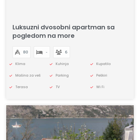
Luksuzni dvosobni apartman sa
pogledom na more
80
-
6
Klima
Kuhinja
Kupatilo
Mašina za veš
Parking
Peškiri
Terasa
TV
Wi Fi