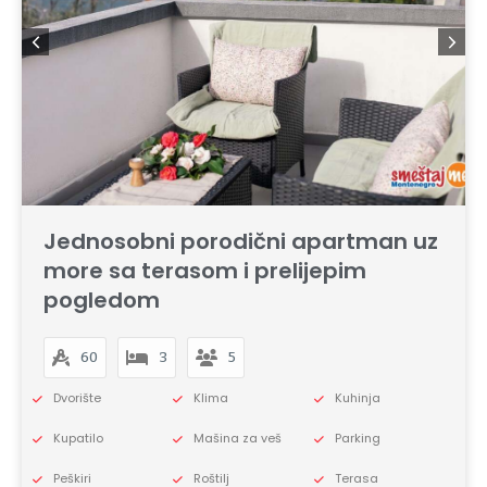
Jednosobni porodični apartman uz
more sa terasom i prelijepim
pogledom
60
3
5
Dvorište
Klima
Kuhinja
Kupatilo
Mašina za veš
Parking
Peškiri
Roštilj
Terasa