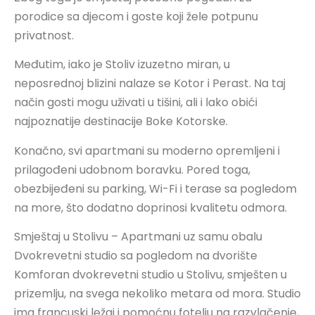
porodice sa djecom i goste koji žele potpunu
privatnost.
Međutim, iako je Stoliv izuzetno miran, u
neposrednoj blizini nalaze se Kotor i Perast. Na taj
način gosti mogu uživati u tišini, ali i lako obići
najpoznatije destinacije Boke Kotorske.
Konačno, svi apartmani su moderno opremljeni i
prilagođeni udobnom boravku. Pored toga,
obezbijeđeni su parking, Wi-Fi i terase sa pogledom
na more, što dodatno doprinosi kvalitetu odmora.
Smještaj u Stolivu – Apartmani uz samu obalu
Dvokrevetni studio sa pogledom na dvorište
Komforan dvokrevetni studio u Stolivu, smješten u
prizemlju, na svega nekoliko metara od mora. Studio
ima francuski ležaj i pomoćnu fotelju na razvlačenje,