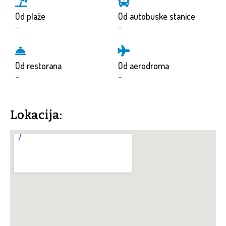
Od plaže
Od autobuske stanice
-
-
Od restorana
Od aerodroma
-
-
Lokacija: