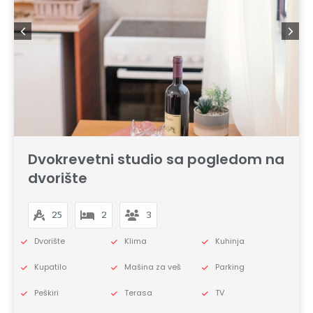
Dvokrevetni studio sa pogledom na
dvorište
25
2
3
Dvorište
Klima
Kuhinja
Kupatilo
Mašina za veš
Parking
Peškiri
Terasa
TV