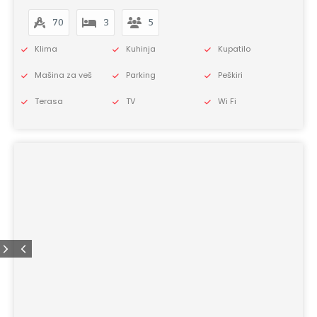
70
3
5
Klima
Kuhinja
Kupatilo
Mašina za veš
Parking
Peškiri
Terasa
TV
Wi Fi