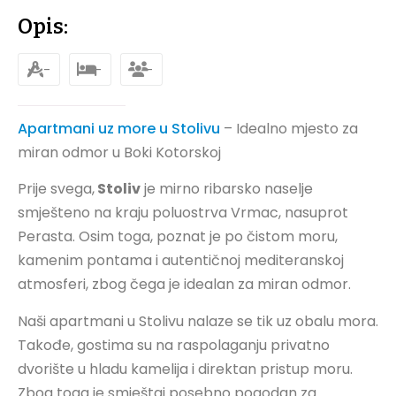
Opis:
-
-
-
Apartmani uz more u Stolivu
– Idealno mjesto za
miran odmor u Boki Kotorskoj
Prije svega,
Stoliv
je mirno ribarsko naselje
smješteno na kraju poluostrva Vrmac, nasuprot
Perasta. Osim toga, poznat je po čistom moru,
kamenim pontama i autentičnoj mediteranskoj
atmosferi, zbog čega je idealan za miran odmor.
Naši apartmani u Stolivu nalaze se tik uz obalu mora.
Takođe, gostima su na raspolaganju privatno
dvorište u hladu kamelija i direktan pristup moru.
Zbog toga je smještaj posebno pogodan za