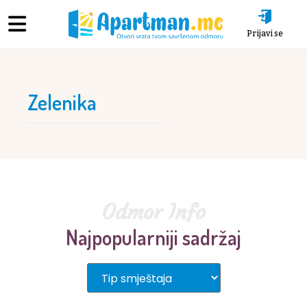
Prijavi se
Zelenika
Odmor Info
Najpopularniji sadržaj